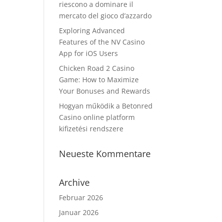
riescono a dominare il
mercato del gioco d’azzardo
Exploring Advanced
Features of the NV Casino
App for iOS Users
Chicken Road 2 Casino
Game: How to Maximize
Your Bonuses and Rewards
Hogyan működik a Betonred
Casino online platform
kifizetési rendszere
Neueste Kommentare
Archive
Februar 2026
Januar 2026