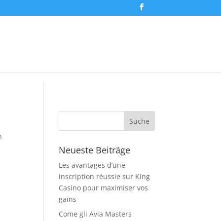
n
Neueste Beiträge
Les avantages d’une
inscription réussie sur King
Casino pour maximiser vos
gains
Come gli Avia Masters