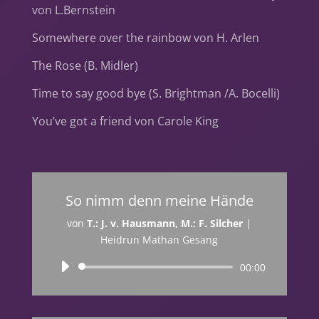
von L.Bernstein
Somewhere over the rainbow von H. Arlen
The Rose (B. Midler)
Time to say good bye (S. Brightman /A. Bocelli)
You’ve got a friend von Carole King
So nimm denn meine Hände
von
T.: J. v. Hausmann, M.: F. Silcher
|
Heidrun Mathan Gesang
Audio-
00:00
Player