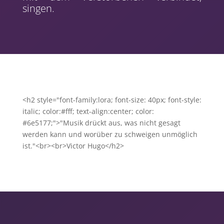
singen.
<h2 style="font-family:lora; font-size: 40px; font-style:
italic; color:#fff; text-align:center; color:
#6e5177;">"Musik drückt aus, was nicht gesagt
werden kann und worüber zu schweigen unmöglich
ist."<br><br>Victor Hugo</h2>