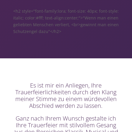
<h2 style="font-family:lora; font-size: 40px; font-style:
italic; color:#fff; text-align:center;">"Wenn man einen
geliebten Menschen verliert, <br>gewinnt man einen
Schutzengel dazu"</h2>
Es ist mir ein Anliegen, Ihre
Trauerfeierlichkeiten durch den Klang
meiner Stimme zu einem würdevollen
Abschied werden zu lassen.
Ganz nach Ihrem Wunsch gestalte ich
Ihre Trauerfeier mit stilvollem Gesang
aus den Bereichen Klassik, Musical und