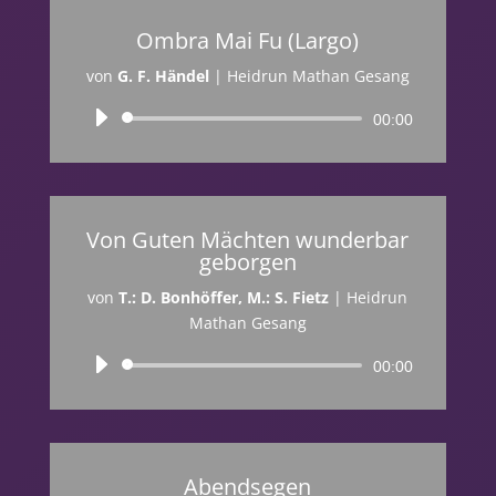
Ombra Mai Fu (Largo)
von
G. F. Händel
|
Heidrun Mathan Gesang
Audio-
00:00
Player
Von Guten Mächten wunderbar
geborgen
von
T.: D. Bonhöffer, M.: S. Fietz
|
Heidrun
Mathan Gesang
Audio-
00:00
Player
Abendsegen