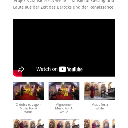
Projekts „Music For A While“ – Musik für Gesang und
Laute aus der Zeit des Barocks und der Renaissance.
O dolce et vago -
Mignonne -
Music for a
Music For A
Music For A
while
While
While