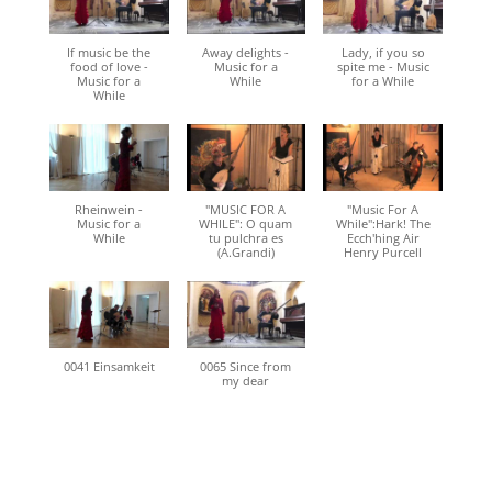
If music be the
Away delights -
Lady, if you so
food of love -
Music for a
spite me - Music
Music for a
While
for a While
While
Rheinwein -
"MUSIC FOR A
"Music For A
Music for a
WHILE": O quam
While":Hark! The
While
tu pulchra es
Ecch'hing Air
(A.Grandi)
Henry Purcell
0041 Einsamkeit
0065 Since from
my dear